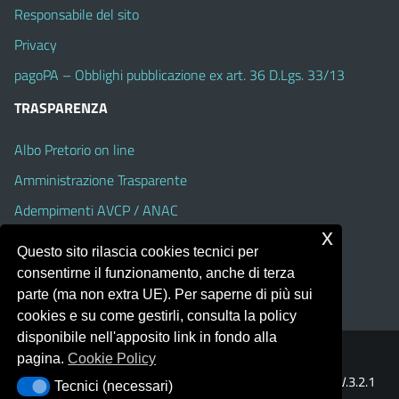
Responsabile del sito
Privacy
pagoPA – Obblighi pubblicazione ex art. 36 D.Lgs. 33/13
TRASPARENZA
Albo Pretorio on line
Amministrazione Trasparente
Adempimenti AVCP / ANAC
x
Accesso Civico
Questo sito rilascia cookies tecnici per
Dichiarazione di accessibilità
consentirne il funzionamento, anche di terza
parte (ma non extra UE). Per saperne di più sui
cookies e su come gestirli, consulta la policy
disponibile nell'apposito link in fondo alla
pagina.
Cookie Policy
Portale realizzato con la piattaforma
Argo Web 4.0
Template Italia configurato sul tema accessibile
EduTheme
V.3.2.1
Tecnici (necessari)
Tecnici (necessari)