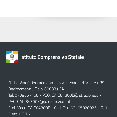
Istituto Comprensivo Statale
"L. Da Vinci" Decimomannu - via Eleonora d'Arborea, 39
Decimomannu C.a.p. 09033 ( CA )
Tel: 0709667158 - PEO:
CAIC84300E@istruzione.it
-
PEC:
CAIC84300E@pec.istruzione.it
Cod. Mecc. CAIC84300E - Cod. Fisc. 92105020926 - Fatt.
Elett. UFKP7H