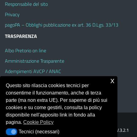
Responsabile del sito
Privacy
pagoPA – Obblighi pubblicazione ex art. 36 D.Lgs. 33/13
TRASPARENZA
Albo Pretorio on line
Amministrazione Trasparente
Adempimenti AVCP / ANAC
x
Accesso Civico
Questo sito rilascia cookies tecnici per
Dichiarazione di accessibilità
consentirne il funzionamento, anche di terza
parte (ma non extra UE). Per saperne di più sui
cookies e su come gestirli, consulta la policy
disponibile nell'apposito link in fondo alla
pagina.
Cookie Policy
Portale realizzato con la piattaforma
Argo Web 4.0
Template Italia configurato sul tema accessibile
EduTheme
V.3.2.1
Tecnici (necessari)
Tecnici (necessari)
(Alioth)