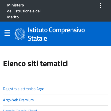
⋮
Ministero
dell'Istruzione e del
Merito
Istituto Comprensivo
Statale
Elenco siti tematici
Registro elettronico Argo
ArgoWeb Premium
Portale Scuola Cloud