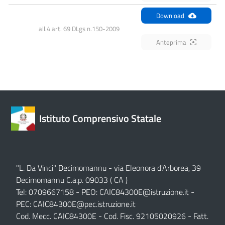
Download
all.4 art. 69 DLgs n.150-2009
Anteprima
Istituto Comprensivo Statale
"L. Da Vinci" Decimomannu - via Eleonora d'Arborea, 39
Decimomannu C.a.p. 09033 ( CA )
Tel: 0709667158 - PEO:
CAIC84300E@istruzione.it
-
PEC:
CAIC84300E@pec.istruzione.it
Cod. Mecc. CAIC84300E - Cod. Fisc. 92105020926 - Fatt.