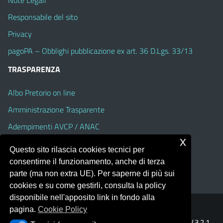
Responsabile del sito
Privacy
pagoPA – Obblighi pubblicazione ex art. 36 D.Lgs. 33/13
TRASPARENZA
Albo Pretorio on line
Amministrazione Trasparente
Adempimenti AVCP / ANAC
x
Accesso Civico
Questo sito rilascia cookies tecnici per
Dichiarazione di accessibilità
consentirne il funzionamento, anche di terza
parte (ma non extra UE). Per saperne di più sui
cookies e su come gestirli, consulta la policy
disponibile nell'apposito link in fondo alla
pagina.
Cookie Policy
Portale realizzato con la piattaforma
Argo Web 4.0
Template Italia configurato sul tema accessibile
EduTheme
V.3.2.1