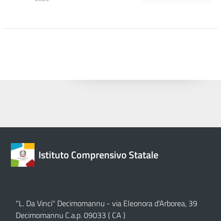
Istituto Comprensivo Statale
"L. Da Vinci" Decimomannu - via Eleonora d'Arborea, 39
Decimomannu C.a.p. 09033 ( CA )