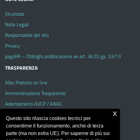
Sicurezza
Note Legali
Responsabile del sito
Privacy
pagoPA – Obblighi pubblicazione ex art. 36 D.Lgs. 33/13
TRASPARENZA
Albo Pretorio on line
Amministrazione Trasparente
Adempimenti AVCP / ANAC
x
Accesso Civico
Questo sito rilascia cookies tecnici per
Dichiarazione di accessibilità
consentirne il funzionamento, anche di terza
parte (ma non extra UE). Per saperne di più sui