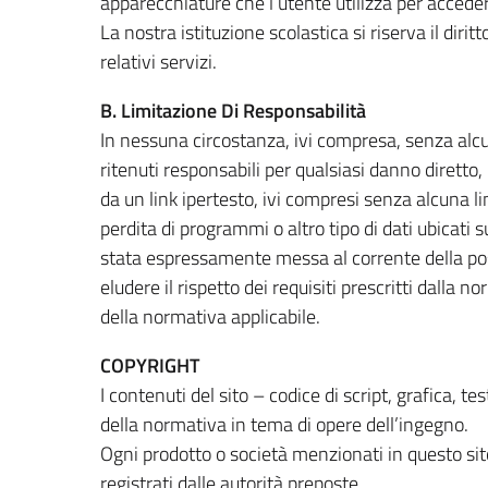
apparecchiature che l’utente utilizza per acceder
La nostra istituzione scolastica si riserva il dir
relativi servizi.
B. Limitazione Di Responsabilità
In nessuna circostanza, ivi compresa, senza alcuna
ritenuti responsabili per qualsiasi danno diretto, 
da un link ipertesto, ivi compresi senza alcuna limi
perdita di programmi o altro tipo di dati ubicati 
stata espressamente messa al corrente della possib
eludere il rispetto dei requisiti prescritti dalla 
della normativa applicabile.
COPYRIGHT
I contenuti del sito – codice di script, grafica, 
della normativa in tema di opere dell’ingegno.
Ogni prodotto o società menzionati in questo sito
registrati dalle autorità preposte.