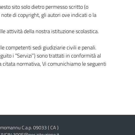
questo sito solo dietro permesso scritto (o
note di copyright, gli autori ove indicati o la
e attività della nostra istituzione scolastica.
e competenti sedi giudiziarie civili e penali.
seguito i “Servizi”) sono trattati in conformità al
ella citata normativa, Vi comunichiamo le seguenti
cimomannu C.a.p. 09033 ( CA )
CAIC84300E@pec.istruzione.it