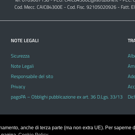
Cod. Mecc. CAIC84300E - Cod. Fisc. 92105020926 - Fatt. E
NOTE LEGALI
TR
Sicurezza
Alb
Note Legali
Amm
Responsabile del sito
Ade
Privacy
Acc
pagoPA – Obblighi pubblicazione ex art. 36 D.Lgs. 33/13
Dic
ionamento, anche di terza parte (ma non extra UE). Per saperne di
a pagina.
Cookie Policy