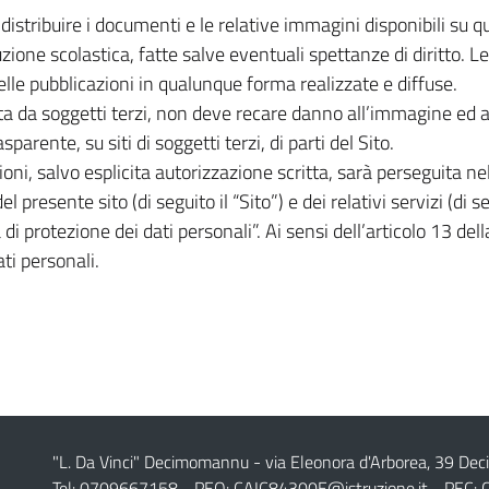
e distribuire i documenti e le relative immagini disponibili su 
uzione scolastica, fatte salve eventuali spettanze di diritto. Le 
nelle pubblicazioni in qualunque forma realizzate e diffuse.
ita da soggetti terzi, non deve recare danno all’immagine ed all
sparente, su siti di soggetti terzi, di parti del Sito.
ni, salvo esplicita autorizzazione scritta, sarà perseguita nell
del presente sito (di seguito il “Sito”) e dei relativi servizi (di 
di protezione dei dati personali”. Ai sensi dell’articolo 13 d
ti personali.
"L. Da Vinci" Decimomannu - via Eleonora d'Arborea, 39 De
Tel: 0709667158 - PEO:
CAIC84300E@istruzione.it
- PEC: