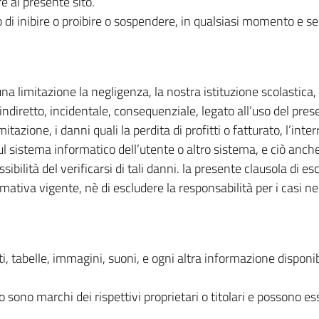
e al presente sito.
itto di inibire o proibire o sospendere, in qualsiasi momento e s
 limitazione la negligenza, la nostra istituzione scolastica, i
indiretto, incidentale, consequenziale, legato all’uso del prese
tazione, i danni quali la perdita di profitti o fatturato, l’inte
sul sistema informatico dell’utente o altro sistema, e ciò anch
ilità del verificarsi di tali danni. la presente clausola di es
normativa vigente, nè di escludere la responsabilità per i casi 
testi, tabelle, immagini, suoni, e ogni altra informazione dispo
 sono marchi dei rispettivi proprietari o titolari e possono es