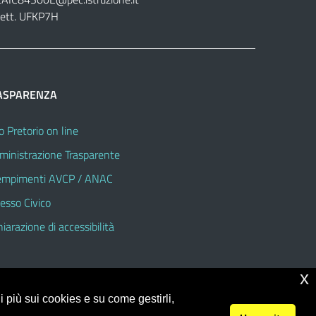
lett. UFKP7H
ASPARENZA
o Pretorio on line
inistrazione Trasparente
mpimenti AVCP / ANAC
esso Civico
hiarazione di accessibilità
x
 più sui cookies e su come gestirli,