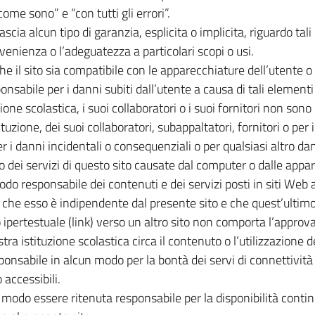
ome sono” e “con tutti gli errori”.
ascia alcun tipo di garanzia, esplicita o implicita, riguardo ta
convenienza o l’adeguatezza a particolari scopi o usi.
 il sito sia compatibile con le apparecchiature dell’utente o ch
onsabile per i danni subiti dall’utente a causa di tali elementi 
one scolastica, i suoi collaboratori o i suoi fornitori non sono
ituzione, dei suoi collaboratori, subappaltatori, fornitori o pe
 i danni incidentali o consequenziali o per qualsiasi altro dann
i o dei servizi di questo sito causate dal computer o dalle appa
odo responsabile dei contenuti e dei servizi posti in siti Web 
che esso è indipendente dal presente sito e che quest’ultimo 
 ipertestuale (link) verso un altro sito non comporta l’approv
ra istituzione scolastica circa il contenuto o l’utilizzazione de
ponsabile in alcun modo per la bontà dei servi di connettività d
 accessibili.
 modo essere ritenuta responsabile per la disponibilità continu