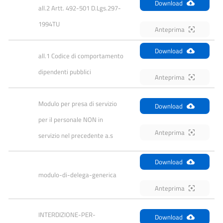
Download
all.2 Artt. 492-501 D.Lgs.297-
1994TU
Anteprima
Download
all.1 Codice di comportamento 
dipendenti pubblici
Anteprima
Modulo per presa di servizio 
Download
per il personale NON in  
Anteprima
servizio nel precedente a.s
Download
modulo-di-delega-generica
Anteprima
INTERDIZIONE-PER-
Download