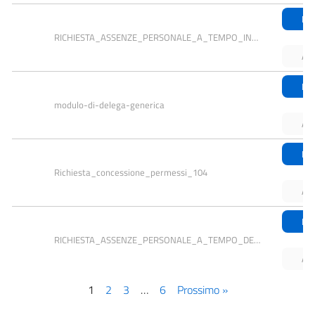
Do
RICHIESTA_ASSENZE_PERSONALE_A_TEMPO_INDETERMINATO
An
Do
modulo-di-delega-generica
An
Do
Richiesta_concessione_permessi_104
An
Do
RICHIESTA_ASSENZE_PERSONALE_A_TEMPO_DETERMINATO
An
1
2
3
…
6
Prossimo »