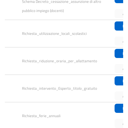
Schema Decreto_cessazione_assunzione di altro 
pubblico impiego (docenti)
An
Do
Richiesta_utilizzazione_locali_scolastici
An
Do
Richiesta_riduzione_oraria_per_allattamento
An
Do
Richiesta_intervento_Esperto_titolo_gratuito
An
Do
Richiesta_ferie_annuali
An