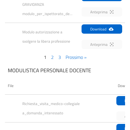
GRAVIDANZA 
Anteprima
modulo_per_ispettorato_del_lavoro
Download
Modulo autorizzazione a 
svolgere la libera professione
Anteprima
1
2
3
Prossimo »
MODULISTICA PERSONALE DOCENTE
File
Downlo
Do
Richiesta_visita_medico-collegiale 
a_domanda_interessato
An
Do