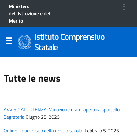
⋮
Ministero
dell'Istruzione e del
Merito
Istituto Comprensivo
Statale
Tutte le news
AVVISO ALL’UTENZA: Variazione orario apertura sportello
Segreteria
Giugno 25, 2026
Online il nuovo sito della nostra scuola!
Febbraio 5, 2026