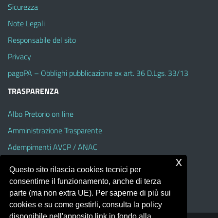
Sicurezza
Note Legali
Responsabile del sito
Privacy
pagoPA – Obblighi pubblicazione ex art. 36 D.Lgs. 33/13
TRASPARENZA
Albo Pretorio on line
Amministrazione Trasparente
Adempimenti AVCP / ANAC
x
Accesso Civico
Questo sito rilascia cookies tecnici per
Dichiarazione di accessibilità
consentirne il funzionamento, anche di terza
parte (ma non extra UE). Per saperne di più sui
cookies e su come gestirli, consulta la policy
disponibile nell'apposito link in fondo alla