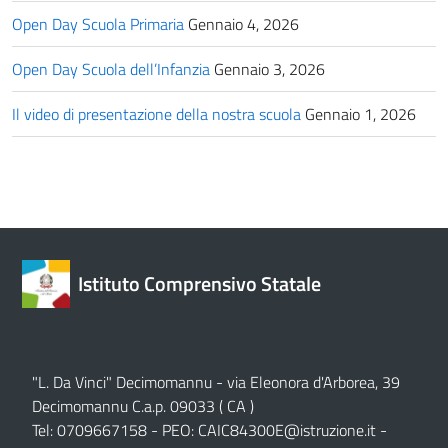
Open Day Scuola Primaria
Gennaio 4, 2026
Open Day Scuola dell’Infanzia
Gennaio 3, 2026
Il video di presentazione della nostra scuola
Gennaio 1, 2026
Istituto Comprensivo Statale
"L. Da Vinci" Decimomannu - via Eleonora d'Arborea, 39
Decimomannu C.a.p. 09033 ( CA )
Tel: 0709667158 - PEO:
CAIC84300E@istruzione.it
-