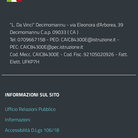
"L. Da Vinci" Decimomannu - via Eleonora d'Arborea, 39
Decimomannu C.a.p. 09033 ( CA )
Tel: 0709667158 - PEO:
CAIC84300E@istruzione.it
-
PEC:
CAIC84300E@pec.istruzione.it
Cod. Mecc. CAIC84300E - Cod. Fisc. 92105020926 - Fatt.
Elett. UFKP7H
INFORMAZIONI SUL SITO
Ufficio Relazioni Pubblico
Informazioni
Accessibilità D.Lgs 106/18