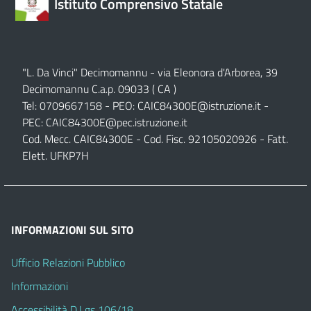
Istituto Comprensivo Statale
"L. Da Vinci" Decimomannu - via Eleonora d'Arborea, 39
Decimomannu C.a.p. 09033 ( CA )
Tel: 0709667158 - PEO:
CAIC84300E@istruzione.it
-
PEC:
CAIC84300E@pec.istruzione.it
Cod. Mecc. CAIC84300E - Cod. Fisc. 92105020926 - Fatt.
Elett. UFKP7H
INFORMAZIONI SUL SITO
Ufficio Relazioni Pubblico
Informazioni
Accessibilità D.Lgs 106/18