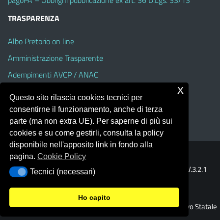
TRASPARENZA
Albo Pretorio on line
Amministrazione Trasparente
Adempimenti AVCP / ANAC
x
Accesso Civico
Questo sito rilascia cookies tecnici per
Dichiarazione di accessibilità
consentirne il funzionamento, anche di terza
parte (ma non extra UE). Per saperne di più sui
cookies e su come gestirli, consulta la policy
disponibile nell'apposito link in fondo alla
pagina.
Cookie Policy
Portale realizzato con la piattaforma
Argo Web 4.0
Template Italia configurato sul tema accessibile
EduTheme
V.3.2.1
Tecnici (necessari)
Tecnici (necessari)
(Alioth)
Ho capito
© 2026 Istituto Comprensivo Statale