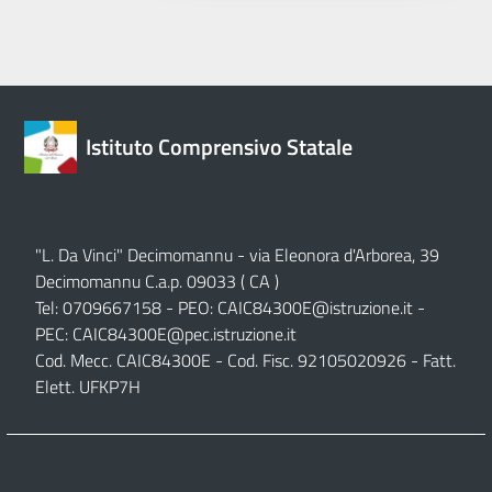
Istituto Comprensivo Statale
"L. Da Vinci" Decimomannu - via Eleonora d'Arborea, 39
Decimomannu C.a.p. 09033 ( CA )
Tel: 0709667158 - PEO:
CAIC84300E@istruzione.it
-
PEC:
CAIC84300E@pec.istruzione.it
Cod. Mecc. CAIC84300E - Cod. Fisc. 92105020926 - Fatt.
Elett. UFKP7H