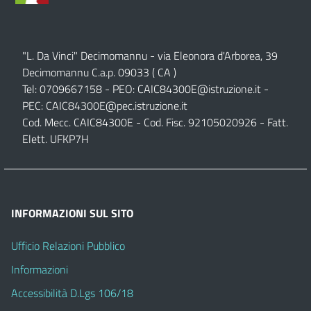
"L. Da Vinci" Decimomannu - via Eleonora d'Arborea, 39
Decimomannu C.a.p. 09033 ( CA )
Tel: 0709667158 - PEO:
CAIC84300E@istruzione.it
-
PEC:
CAIC84300E@pec.istruzione.it
Cod. Mecc. CAIC84300E - Cod. Fisc. 92105020926 - Fatt.
Elett. UFKP7H
INFORMAZIONI SUL SITO
Ufficio Relazioni Pubblico
Informazioni
Accessibilità D.Lgs 106/18