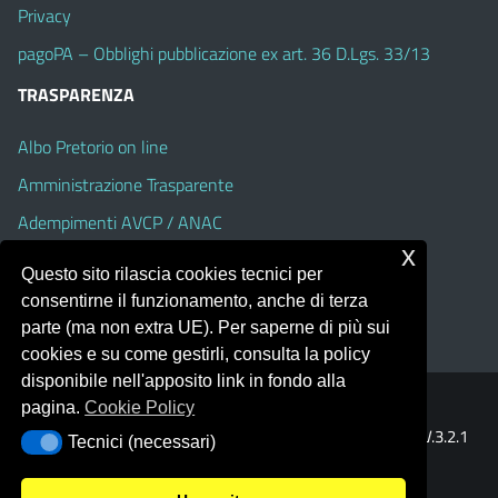
Privacy
pagoPA – Obblighi pubblicazione ex art. 36 D.Lgs. 33/13
TRASPARENZA
Albo Pretorio on line
Amministrazione Trasparente
Adempimenti AVCP / ANAC
x
Accesso Civico
Questo sito rilascia cookies tecnici per
Dichiarazione di accessibilità
consentirne il funzionamento, anche di terza
parte (ma non extra UE). Per saperne di più sui
cookies e su come gestirli, consulta la policy
disponibile nell'apposito link in fondo alla
pagina.
Cookie Policy
Portale realizzato con la piattaforma
Argo Web 4.0
Template Italia configurato sul tema accessibile
EduTheme
V.3.2.1
Tecnici (necessari)
Tecnici (necessari)
(Alioth)