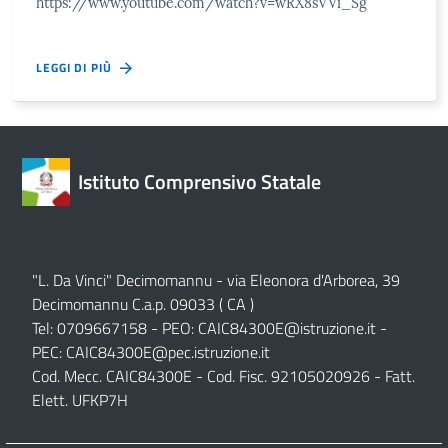
https://www.youtube.com/watch?v=wRX8sVVi_Sg
LEGGI DI PIÙ
Istituto Comprensivo Statale
"L. Da Vinci" Decimomannu - via Eleonora d'Arborea, 39
Decimomannu C.a.p. 09033 ( CA )
Tel: 0709667158 - PEO:
CAIC84300E@istruzione.it
-
PEC:
CAIC84300E@pec.istruzione.it
Cod. Mecc. CAIC84300E - Cod. Fisc. 92105020926 - Fatt.
Elett. UFKP7H