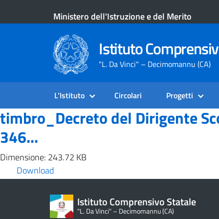
Ministero dell'Istruzione e del Merito
Istituto Comprensiv
"L. Da Vinci" – Decimomannu (CA)
L’Istituto
Circolari
Progetti
timbro_Decreto del Dirigente Scol
346...
Dimensione: 243.72 KB
Download
Istituto Comprensivo Statale
"L. Da Vinci" – Decimomannu (CA)