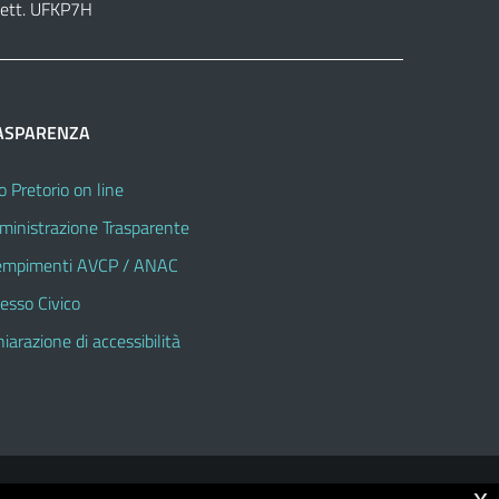
lett. UFKP7H
ASPARENZA
o Pretorio on line
inistrazione Trasparente
mpimenti AVCP / ANAC
esso Civico
hiarazione di accessibilità
x
© 2026 Istituto Comprensivo Statale