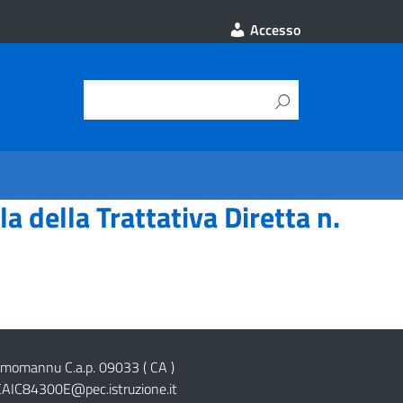
Accesso
a della Trattativa Diretta n.
cimomannu C.a.p. 09033 ( CA )
CAIC84300E@pec.istruzione.it