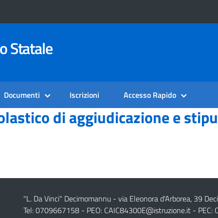
o Statale
Documenti
Iscrizioni
Accesso Rapido
astico di aggiudicazione e stipul
"L. Da Vinci" Decimomannu - via Eleonora d'Arborea, 39 De
Tel: 0709667158 - PEO:
CAIC84300E@istruzione.it
- PEC: