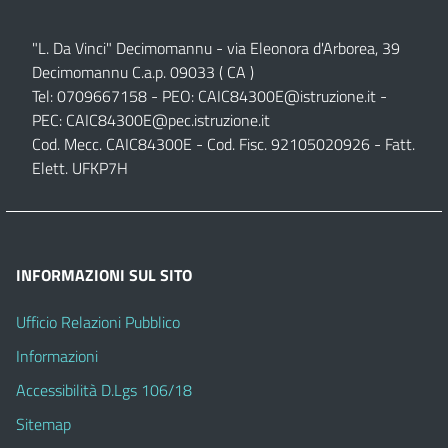
"L. Da Vinci" Decimomannu - via Eleonora d'Arborea, 39
Decimomannu C.a.p. 09033 ( CA )
Tel: 0709667158 - PEO:
CAIC84300E@istruzione.it
-
PEC:
CAIC84300E@pec.istruzione.it
Cod. Mecc. CAIC84300E - Cod. Fisc. 92105020926 - Fatt.
Elett. UFKP7H
INFORMAZIONI SUL SITO
Ufficio Relazioni Pubblico
Informazioni
Accessibilità D.Lgs 106/18
Sitemap