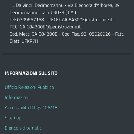
"L. Da Vinci" Decimomannu - via Eleonora d'Arborea, 39
Decimomannu C.a.p. 09033 ( CA )
Tel: 0709667158 - PEO:
CAIC84300E@istruzione.it
-
PEC:
CAIC84300E@pec.istruzione.it
Cod. Mecc. CAIC84300E - Cod. Fisc. 92105020926 - Fatt.
Elett. UFKP7H
INFORMAZIONI SUL SITO
Ufficio Relazioni Pubblico
Informazioni
Accessibilità D.Lgs 106/18
Sitemap
Elenco siti tematici