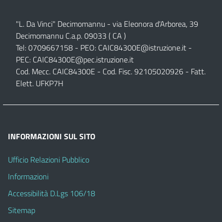
"L. Da Vinci" Decimomannu - via Eleonora d'Arborea, 39
Decimomannu C.a.p. 09033 ( CA )
Tel: 0709667158 - PEO:
CAIC84300E@istruzione.it
-
PEC:
CAIC84300E@pec.istruzione.it
Cod. Mecc. CAIC84300E - Cod. Fisc. 92105020926 - Fatt.
Elett. UFKP7H
INFORMAZIONI SUL SITO
Ufficio Relazioni Pubblico
Informazioni
Accessibilità D.Lgs 106/18
Sitemap