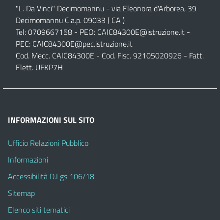
"L. Da Vinci" Decimomannu - via Eleonora d'Arborea, 39
Decimomannu C.a.p. 09033 ( CA )
Tel: 0709667158 - PEO:
CAIC84300E@istruzione.it
-
PEC:
CAIC84300E@pec.istruzione.it
Cod. Mecc. CAIC84300E - Cod. Fisc. 92105020926 - Fatt.
Elett. UFKP7H
INFORMAZIONI SUL SITO
Ufficio Relazioni Pubblico
Informazioni
Accessibilità D.Lgs 106/18
Sitemap
Elenco siti tematici