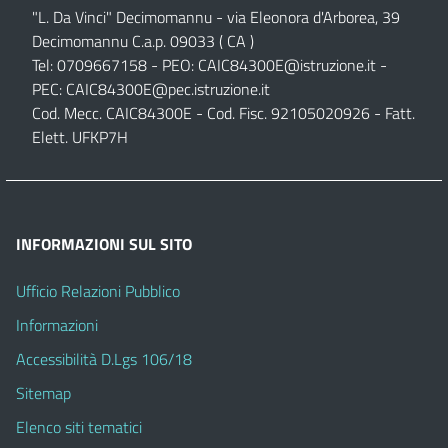
"L. Da Vinci" Decimomannu - via Eleonora d'Arborea, 39
Decimomannu C.a.p. 09033 ( CA )
Tel: 0709667158 - PEO:
CAIC84300E@istruzione.it
-
PEC:
CAIC84300E@pec.istruzione.it
Cod. Mecc. CAIC84300E - Cod. Fisc. 92105020926 - Fatt.
Elett. UFKP7H
INFORMAZIONI SUL SITO
Ufficio Relazioni Pubblico
Informazioni
Accessibilità D.Lgs 106/18
Sitemap
Elenco siti tematici