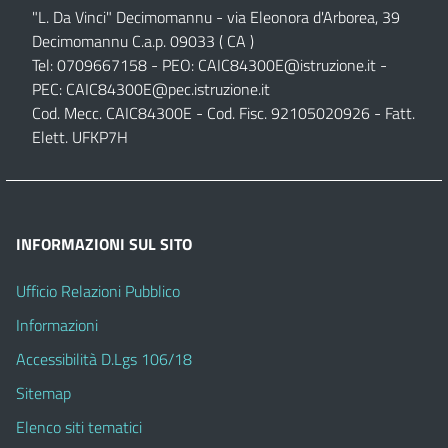
"L. Da Vinci" Decimomannu - via Eleonora d'Arborea, 39
Decimomannu C.a.p. 09033 ( CA )
Tel: 0709667158 - PEO:
CAIC84300E@istruzione.it
-
PEC:
CAIC84300E@pec.istruzione.it
Cod. Mecc. CAIC84300E - Cod. Fisc. 92105020926 - Fatt.
Elett. UFKP7H
INFORMAZIONI SUL SITO
Ufficio Relazioni Pubblico
Informazioni
Accessibilità D.Lgs 106/18
Sitemap
Elenco siti tematici