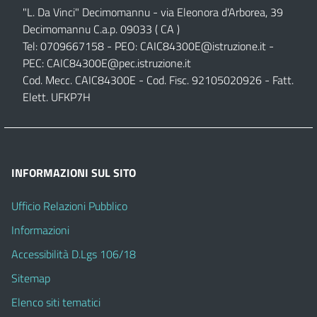
"L. Da Vinci" Decimomannu - via Eleonora d'Arborea, 39
Decimomannu C.a.p. 09033 ( CA )
Tel: 0709667158 - PEO:
CAIC84300E@istruzione.it
-
PEC:
CAIC84300E@pec.istruzione.it
Cod. Mecc. CAIC84300E - Cod. Fisc. 92105020926 - Fatt.
Elett. UFKP7H
INFORMAZIONI SUL SITO
Ufficio Relazioni Pubblico
Informazioni
Accessibilità D.Lgs 106/18
Sitemap
Elenco siti tematici