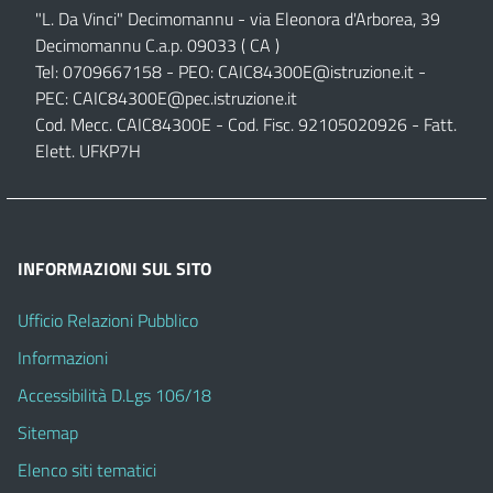
"L. Da Vinci" Decimomannu - via Eleonora d'Arborea, 39
Decimomannu C.a.p. 09033 ( CA )
Tel: 0709667158 - PEO:
CAIC84300E@istruzione.it
-
PEC:
CAIC84300E@pec.istruzione.it
Cod. Mecc. CAIC84300E - Cod. Fisc. 92105020926 - Fatt.
Elett. UFKP7H
INFORMAZIONI SUL SITO
Ufficio Relazioni Pubblico
Informazioni
Accessibilità D.Lgs 106/18
Sitemap
Elenco siti tematici