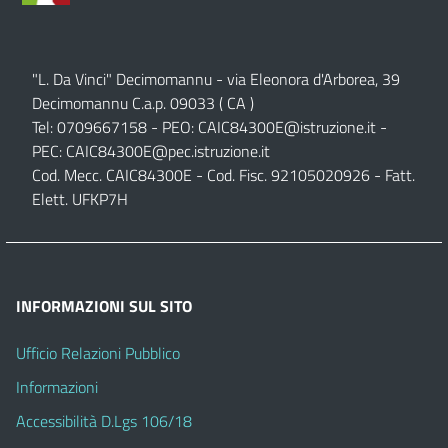
"L. Da Vinci" Decimomannu - via Eleonora d'Arborea, 39
Decimomannu C.a.p. 09033 ( CA )
Tel: 0709667158 - PEO:
CAIC84300E@istruzione.it
-
PEC:
CAIC84300E@pec.istruzione.it
Cod. Mecc. CAIC84300E - Cod. Fisc. 92105020926 - Fatt.
Elett. UFKP7H
INFORMAZIONI SUL SITO
Ufficio Relazioni Pubblico
Informazioni
Accessibilità D.Lgs 106/18