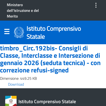
⋮
Ministero
dell'Istruzione e del
Merito
Istituto Comprensivo
Statale
timbro_Circ.192bis- Consigli di
Classe, Interclasse e Intersezione di
gennaio 2026 (seduta tecnica) - con
correzione refusi-signed
Dimensione: 449.25 KB
Download
Istituto Comprensivo Statale