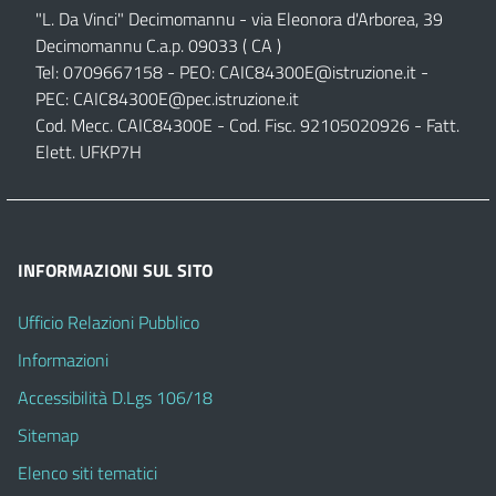
"L. Da Vinci" Decimomannu - via Eleonora d'Arborea, 39
Decimomannu C.a.p. 09033 ( CA )
Tel: 0709667158 - PEO:
CAIC84300E@istruzione.it
-
PEC:
CAIC84300E@pec.istruzione.it
Cod. Mecc. CAIC84300E - Cod. Fisc. 92105020926 - Fatt.
Elett. UFKP7H
INFORMAZIONI SUL SITO
Ufficio Relazioni Pubblico
Informazioni
Accessibilità D.Lgs 106/18
Sitemap
Elenco siti tematici