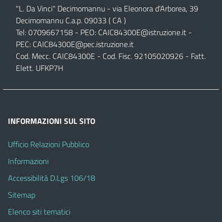
"L. Da Vinci" Decimomannu - via Eleonora d'Arborea, 39
Decimomannu C.a.p. 09033 ( CA )
Tel: 0709667158 - PEO:
CAIC84300E@istruzione.it
-
PEC:
CAIC84300E@pec.istruzione.it
Cod. Mecc. CAIC84300E - Cod. Fisc. 92105020926 - Fatt.
Elett. UFKP7H
INFORMAZIONI SUL SITO
Ufficio Relazioni Pubblico
Informazioni
Accessibilità D.Lgs 106/18
Sitemap
Elenco siti tematici