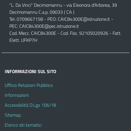
"L. Da Vinci" Decimomannu - via Eleonora d'Arborea, 39
Decimomannu C.a.p. 09033 ( CA )
Tel: 0709667158 - PEO:
CAIC84300E@istruzione.it
-
PEC:
CAIC84300E@pec.istruzione.it
Cod. Mecc. CAIC84300E - Cod. Fisc. 92105020926 - Fatt.
Elett. UFKP7H
INFORMAZIONI SUL SITO
Ufficio Relazioni Pubblico
Informazioni
Accessibilità D.Lgs 106/18
Sitemap
Elenco siti tematici