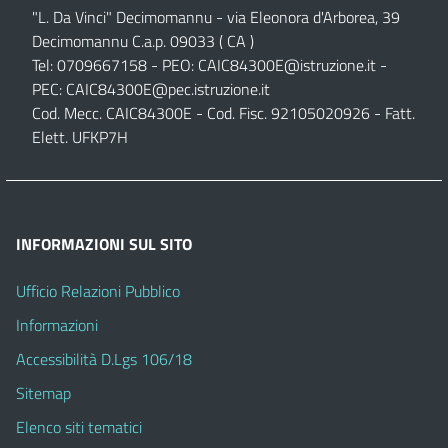
"L. Da Vinci" Decimomannu - via Eleonora d'Arborea, 39
Decimomannu C.a.p. 09033 ( CA )
Tel: 0709667158 - PEO:
CAIC84300E@istruzione.it
-
PEC:
CAIC84300E@pec.istruzione.it
Cod. Mecc. CAIC84300E - Cod. Fisc. 92105020926 - Fatt.
Elett. UFKP7H
INFORMAZIONI SUL SITO
Ufficio Relazioni Pubblico
Informazioni
Accessibilità D.Lgs 106/18
Sitemap
Elenco siti tematici