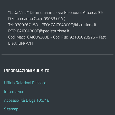
"L. Da Vinci" Decimomannu - via Eleonora d'Arborea, 39
Decimomannu C.a.p. 09033 ( CA )
Tel: 0709667158 - PEO:
CAIC84300E@istruzione.it
-
PEC:
CAIC84300E@pec.istruzione.it
Cod. Mecc. CAIC84300E - Cod. Fisc. 92105020926 - Fatt.
Elett. UFKP7H
INFORMAZIONI SUL SITO
Ufficio Relazioni Pubblico
Informazioni
Accessibilità D.Lgs 106/18
Sitemap