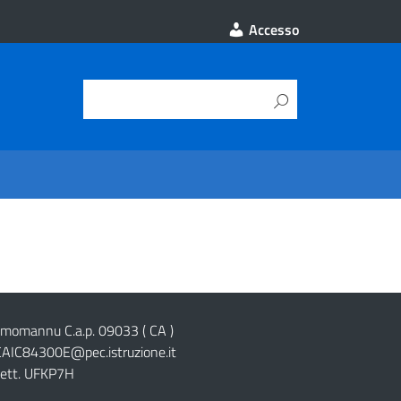
Accesso
cimomannu C.a.p. 09033 ( CA )
CAIC84300E@pec.istruzione.it
lett. UFKP7H