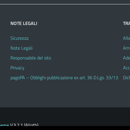
NOTE LEGALI
TR
Sicurezza
Alb
Note Legali
Amm
Responsabile del sito
Ade
Privacy
Acc
pagoPA – Obblighi pubblicazione ex art. 36 D.Lgs. 33/13
Dic
V.3.2.1 (Alioth)
heme