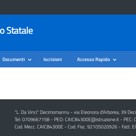
o Statale
Documenti
Iscrizioni
Accesso Rapido
"L. Da Vinci" Decimomannu - via Eleonora d'Arborea, 39 De
Tel: 0709667158 - PEO:
CAIC84300E@istruzione.it
- PEC:
Cod. Mecc. CAIC84300E - Cod. Fisc. 92105020926 - Fatt. E