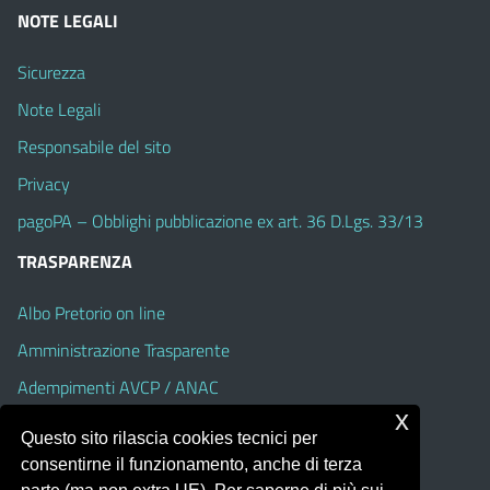
NOTE LEGALI
Sicurezza
Note Legali
Responsabile del sito
Privacy
pagoPA – Obblighi pubblicazione ex art. 36 D.Lgs. 33/13
TRASPARENZA
Albo Pretorio on line
Amministrazione Trasparente
Adempimenti AVCP / ANAC
x
Accesso Civico
Questo sito rilascia cookies tecnici per
Dichiarazione di accessibilità
consentirne il funzionamento, anche di terza