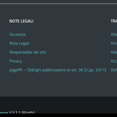
NOTE LEGALI
TR
Sicurezza
Alb
Note Legali
Amm
Responsabile del sito
Ade
Privacy
Acc
pagoPA – Obblighi pubblicazione ex art. 36 D.Lgs. 33/13
Dic
V.3.2.1 (Alioth)
heme