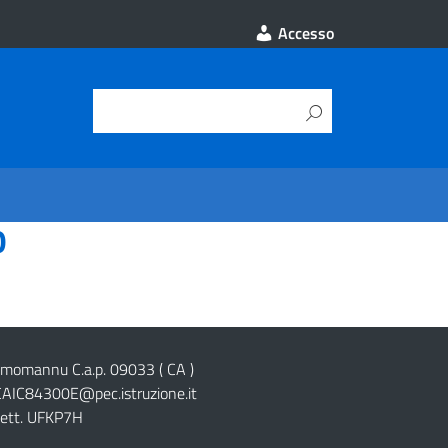
Accesso
O
cimomannu C.a.p. 09033 ( CA )
CAIC84300E@pec.istruzione.it
lett. UFKP7H