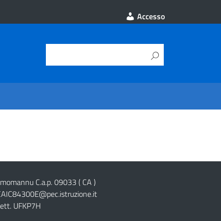
Accesso
cimomannu C.a.p. 09033 ( CA )
CAIC84300E@pec.istruzione.it
lett. UFKP7H