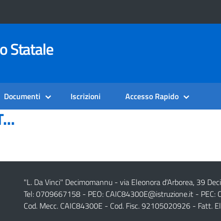
o Statale
Documenti
Iscrizioni
Accesso Rapido
...
"L. Da Vinci" Decimomannu - via Eleonora d'Arborea, 39 De
Tel: 0709667158 - PEO:
CAIC84300E@istruzione.it
- PEC:
Cod. Mecc. CAIC84300E - Cod. Fisc. 92105020926 - Fatt. E