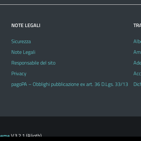
NOTE LEGALI
TR
Sicurezza
Alb
Note Legali
Amm
Responsabile del sito
Ade
Privacy
Acc
pagoPA – Obblighi pubblicazione ex art. 36 D.Lgs. 33/13
Dic
V.3.2.1 (Alioth)
heme