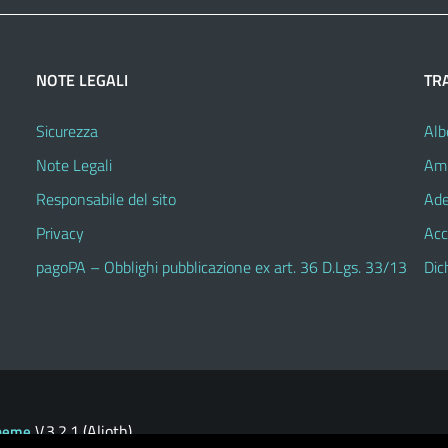
NOTE LEGALI
TR
Sicurezza
Alb
Note Legali
Amm
Responsabile del sito
Ade
Privacy
Acc
pagoPA – Obblighi pubblicazione ex art. 36 D.Lgs. 33/13
Dic
V.3.2.1 (Alioth)
heme