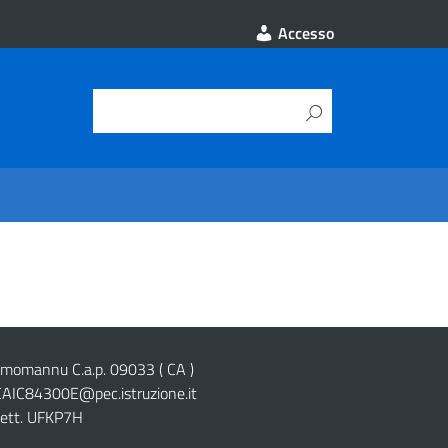
Accesso
cimomannu C.a.p. 09033 ( CA )
CAIC84300E@pec.istruzione.it
lett. UFKP7H