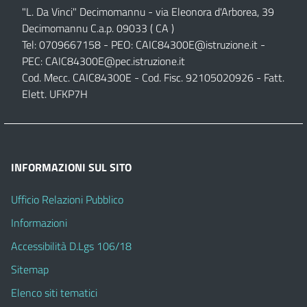
"L. Da Vinci" Decimomannu - via Eleonora d'Arborea, 39
Decimomannu C.a.p. 09033 ( CA )
Tel: 0709667158 - PEO:
CAIC84300E@istruzione.it
-
PEC:
CAIC84300E@pec.istruzione.it
Cod. Mecc. CAIC84300E - Cod. Fisc. 92105020926 - Fatt.
Elett. UFKP7H
INFORMAZIONI SUL SITO
Ufficio Relazioni Pubblico
Informazioni
Accessibilità D.Lgs 106/18
Sitemap
Elenco siti tematici