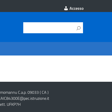
Accesso
cimomannu C.a.p. 09033 ( CA )
CAIC84300E@pec.istruzione.it
lett. UFKP7H