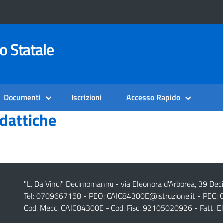
o Statale
Documenti
Iscrizioni
Accesso Rapido
dattiche
"L. Da Vinci" Decimomannu - via Eleonora d'Arborea, 39 De
Tel: 0709667158 - PEO:
CAIC84300E@istruzione.it
- PEC:
Cod. Mecc. CAIC84300E - Cod. Fisc. 92105020926 - Fatt. E