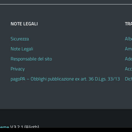
NOTE LEGALI
TR
Sicurezza
Alb
Note Legali
Amm
Responsabile del sito
Ade
Privacy
Acc
pagoPA – Obblighi pubblicazione ex art. 36 D.Lgs. 33/13
Dic
V.3.2.1 (Alioth)
heme