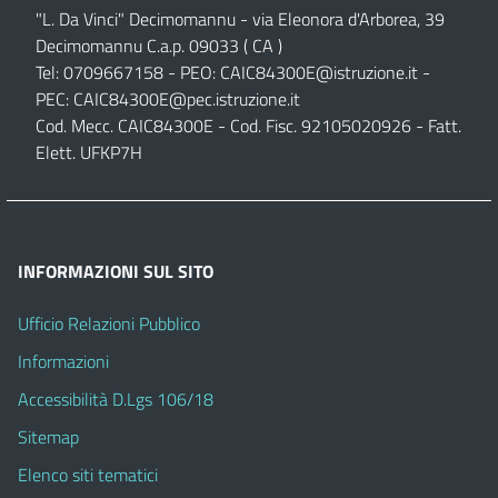
"L. Da Vinci" Decimomannu - via Eleonora d'Arborea, 39
Decimomannu C.a.p. 09033 ( CA )
Tel: 0709667158 - PEO:
CAIC84300E@istruzione.it
-
PEC:
CAIC84300E@pec.istruzione.it
Cod. Mecc. CAIC84300E - Cod. Fisc. 92105020926 - Fatt.
Elett. UFKP7H
INFORMAZIONI SUL SITO
Ufficio Relazioni Pubblico
Informazioni
Accessibilità D.Lgs 106/18
Sitemap
Elenco siti tematici