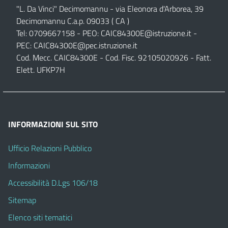
"L. Da Vinci" Decimomannu - via Eleonora d'Arborea, 39
Decimomannu C.a.p. 09033 ( CA )
Tel: 0709667158 - PEO:
CAIC84300E@istruzione.it
-
PEC:
CAIC84300E@pec.istruzione.it
Cod. Mecc. CAIC84300E - Cod. Fisc. 92105020926 - Fatt.
Elett. UFKP7H
INFORMAZIONI SUL SITO
Ufficio Relazioni Pubblico
Informazioni
Accessibilità D.Lgs 106/18
Sitemap
Elenco siti tematici