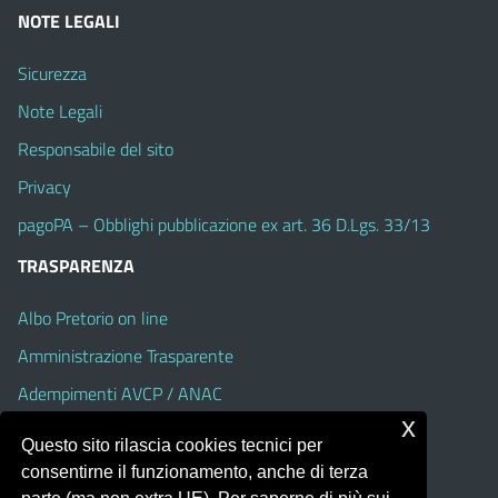
NOTE LEGALI
Sicurezza
Note Legali
Responsabile del sito
Privacy
pagoPA – Obblighi pubblicazione ex art. 36 D.Lgs. 33/13
TRASPARENZA
Albo Pretorio on line
Amministrazione Trasparente
Adempimenti AVCP / ANAC
x
Accesso Civico
Questo sito rilascia cookies tecnici per
Dichiarazione di accessibilità
consentirne il funzionamento, anche di terza