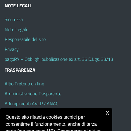
NOTE LEGALI
Sicurezza
Note Legali
Responsabile del sito
Privacy
pagoPA – Obblighi pubblicazione ex art. 36 D.Lgs. 33/13
TRASPARENZA
Albo Pretorio on line
Amministrazione Trasparente
Adempimenti AVCP / ANAC
x
Accesso Civico
Questo sito rilascia cookies tecnici per
Dichiarazione di accessibilità
consentirne il funzionamento, anche di terza