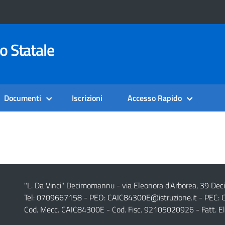
o Statale
Documenti
Iscrizioni
Accesso Rapido
"L. Da Vinci" Decimomannu - via Eleonora d'Arborea, 39 De
Tel: 0709667158 - PEO:
CAIC84300E@istruzione.it
- PEC:
Cod. Mecc. CAIC84300E - Cod. Fisc. 92105020926 - Fatt. E