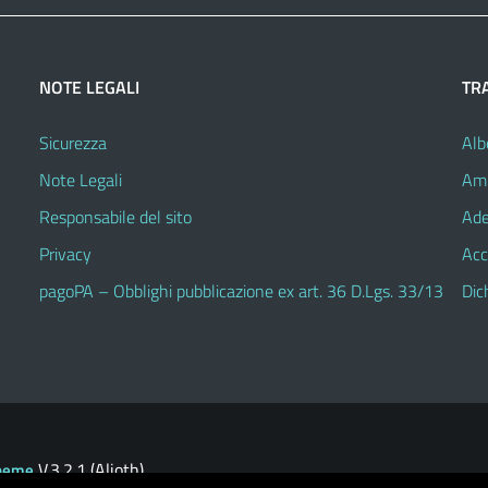
NOTE LEGALI
TR
Sicurezza
Alb
Note Legali
Amm
Responsabile del sito
Ade
Privacy
Acc
pagoPA – Obblighi pubblicazione ex art. 36 D.Lgs. 33/13
Dic
V.3.2.1 (Alioth)
heme