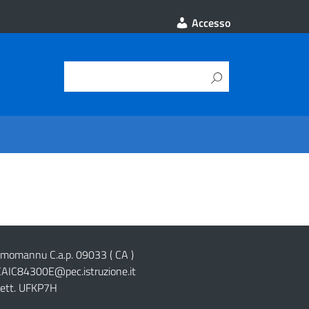
Accesso
cimomannu C.a.p. 09033 ( CA )
CAIC84300E@pec.istruzione.it
lett. UFKP7H