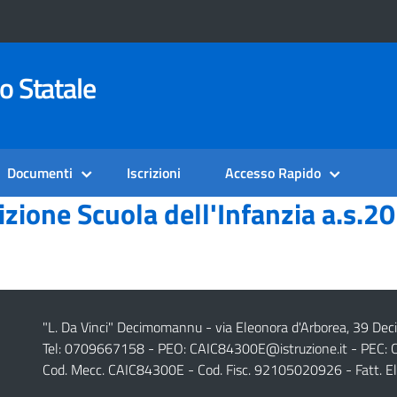
o Statale
Documenti
Iscrizioni
Accesso Rapido
ione Scuola dell'Infanzia a.s.2
"L. Da Vinci" Decimomannu - via Eleonora d'Arborea, 39 De
Tel: 0709667158 - PEO:
CAIC84300E@istruzione.it
- PEC:
Cod. Mecc. CAIC84300E - Cod. Fisc. 92105020926 - Fatt. E