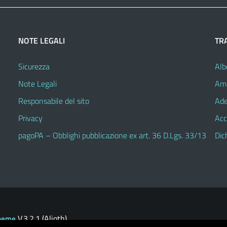
NOTE LEGALI
TR
Sicurezza
Alb
Note Legali
Amm
Responsabile del sito
Ade
Privacy
Acc
pagoPA – Obblighi pubblicazione ex art. 36 D.Lgs. 33/13
Dic
V.3.2.1 (Alioth)
heme