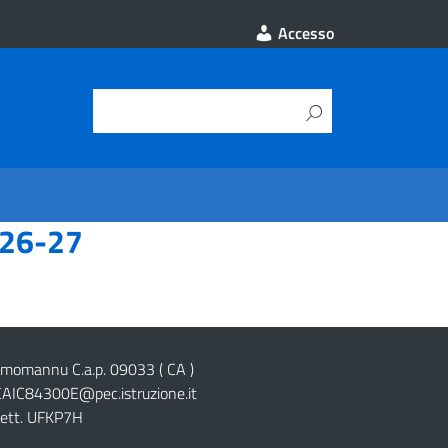
Accesso
026-27
cimomannu C.a.p. 09033 ( CA )
CAIC84300E@pec.istruzione.it
lett. UFKP7H