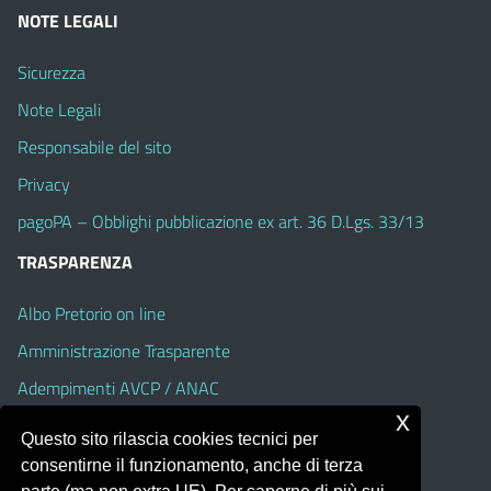
NOTE LEGALI
Sicurezza
Note Legali
Responsabile del sito
Privacy
pagoPA – Obblighi pubblicazione ex art. 36 D.Lgs. 33/13
TRASPARENZA
Albo Pretorio on line
Amministrazione Trasparente
Adempimenti AVCP / ANAC
x
Accesso Civico
Questo sito rilascia cookies tecnici per
Dichiarazione di accessibilità
consentirne il funzionamento, anche di terza