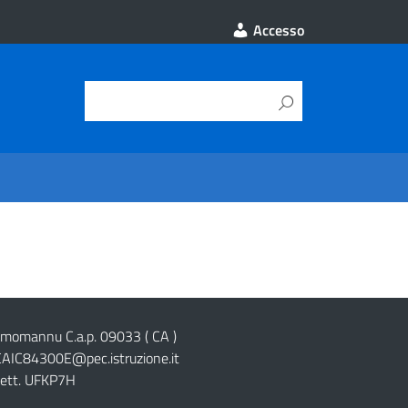
Accesso
cimomannu C.a.p. 09033 ( CA )
CAIC84300E@pec.istruzione.it
lett. UFKP7H