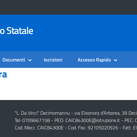
o Statale
Documenti
Iscrizioni
Accesso Rapido
ra
"L. Da Vinci" Decimomannu - via Eleonora d'Arborea, 39 De
Tel: 0709667158 - PEO:
CAIC84300E@istruzione.it
- PEC:
Cod. Mecc. CAIC84300E - Cod. Fisc. 92105020926 - Fatt. E