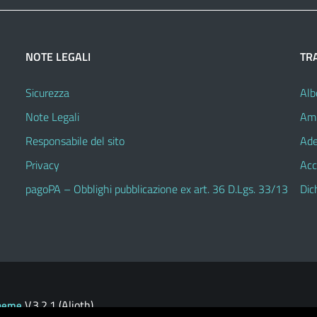
NOTE LEGALI
TR
Sicurezza
Alb
Note Legali
Amm
Responsabile del sito
Ade
Privacy
Acc
pagoPA – Obblighi pubblicazione ex art. 36 D.Lgs. 33/13
Dic
V.3.2.1 (Alioth)
heme