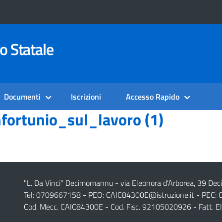
o Statale
Documenti
Iscrizioni
Accesso Rapido
ortunio_sul_lavoro (1)
"L. Da Vinci" Decimomannu - via Eleonora d'Arborea, 39 De
Tel: 0709667158 - PEO:
CAIC84300E@istruzione.it
- PEC:
Cod. Mecc. CAIC84300E - Cod. Fisc. 92105020926 - Fatt. E