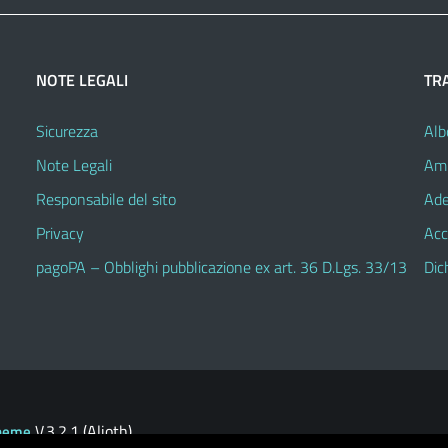
NOTE LEGALI
TR
Sicurezza
Alb
Note Legali
Amm
Responsabile del sito
Ade
Privacy
Acc
pagoPA – Obblighi pubblicazione ex art. 36 D.Lgs. 33/13
Dic
V.3.2.1 (Alioth)
heme