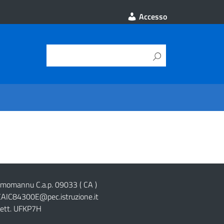
Accesso
cimomannu C.a.p. 09033 ( CA )
CAIC84300E@pec.istruzione.it
lett. UFKP7H