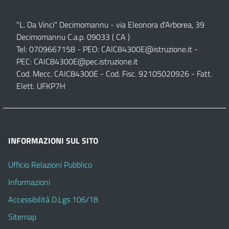
"L. Da Vinci" Decimomannu - via Eleonora d'Arborea, 39
Decimomannu C.a.p. 09033 ( CA )
Tel: 0709667158 - PEO:
CAIC84300E@istruzione.it
-
PEC:
CAIC84300E@pec.istruzione.it
Cod. Mecc. CAIC84300E - Cod. Fisc. 92105020926 - Fatt.
Elett. UFKP7H
INFORMAZIONI SUL SITO
Ufficio Relazioni Pubblico
Informazioni
Accessibilità D.Lgs 106/18
Sitemap