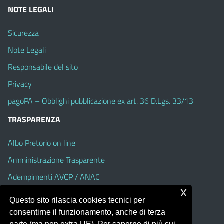
NOTE LEGALI
Sicurezza
Note Legali
Responsabile del sito
Privacy
pagoPA – Obblighi pubblicazione ex art. 36 D.Lgs. 33/13
TRASPARENZA
Albo Pretorio on line
Amministrazione Trasparente
Adempimenti AVCP / ANAC
x
Accesso Civico
Questo sito rilascia cookies tecnici per
Dichiarazione di accessibilità
consentirne il funzionamento, anche di terza