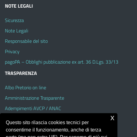
NOTE LEGALI
Sicurezza
Note Legali
Responsabile del sito
Privacy
pagoPA – Obblighi pubblicazione ex art. 36 D.Lgs. 33/13
TRASPARENZA
Albo Pretorio on line
Amministrazione Trasparente
Adempimenti AVCP / ANAC
x
Accesso Civico
Questo sito rilascia cookies tecnici per
Dichiarazione di accessibilità
consentirne il funzionamento, anche di terza