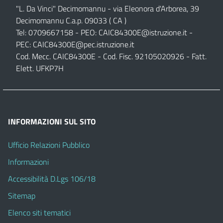
"L. Da Vinci" Decimomannu - via Eleonora d'Arborea, 39
Decimomannu C.a.p. 09033 ( CA )
Tel: 0709667158 - PEO:
CAIC84300E@istruzione.it
-
PEC:
CAIC84300E@pec.istruzione.it
Cod. Mecc. CAIC84300E - Cod. Fisc. 92105020926 - Fatt.
Elett. UFKP7H
INFORMAZIONI SUL SITO
Ufficio Relazioni Pubblico
Informazioni
Accessibilità D.Lgs 106/18
Sitemap
Elenco siti tematici