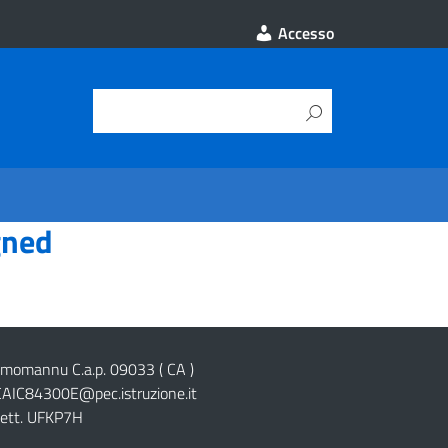
Accesso
gned
cimomannu C.a.p. 09033 ( CA )
CAIC84300E@pec.istruzione.it
lett. UFKP7H