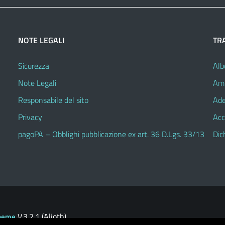
NOTE LEGALI
TR
Sicurezza
Alb
Note Legali
Amm
Responsabile del sito
Ade
Privacy
Acc
pagoPA – Obblighi pubblicazione ex art. 36 D.Lgs. 33/13
Dic
V.3.2.1 (Alioth)
heme