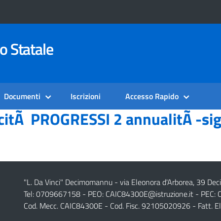
o Statale
Documenti
Iscrizioni
Accesso Rapido
citÃ PROGRESSI 2 annualitÃ -si
"L. Da Vinci" Decimomannu - via Eleonora d'Arborea, 39 De
Tel: 0709667158 - PEO:
CAIC84300E@istruzione.it
- PEC:
Cod. Mecc. CAIC84300E - Cod. Fisc. 92105020926 - Fatt. E