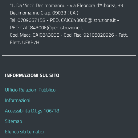
"L. Da Vinci" Decimomannu - via Eleonora d'Arborea, 39
Decimomannu C.a.p. 09033 ( CA )
Tel: 0709667158 - PEO:
CAIC84300E@istruzione.it
-
PEC:
CAIC84300E@pec.istruzione.it
Cod. Mecc. CAIC84300E - Cod. Fisc. 92105020926 - Fatt.
Elett. UFKP7H
INFORMAZIONI SUL SITO
Ufficio Relazioni Pubblico
Informazioni
Accessibilità D.Lgs 106/18
Sitemap
Elenco siti tematici