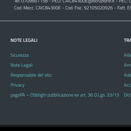
Tel: 0709667158 - PEO:
CAIC84300E@istruzione.it
- PEC:
Cod. Mecc. CAIC84300E - Cod. Fisc. 92105020926 - Fatt. E
NOTE LEGALI
TR
Sicurezza
Alb
Note Legali
Amm
Responsabile del sito
Ade
Privacy
Acc
pagoPA – Obblighi pubblicazione ex art. 36 D.Lgs. 33/13
Dic