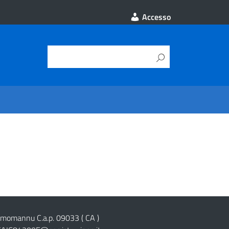
Accesso
cimomannu C.a.p. 09033 ( CA )