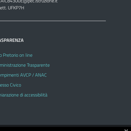
CAIC84300E@pec.istruzione.it
lett. UFKP7H
ASPARENZA
o Pretorio on line
inistrazione Trasparente
mpimenti AVCP / ANAC
esso Civico
hiarazione di accessibilità
x