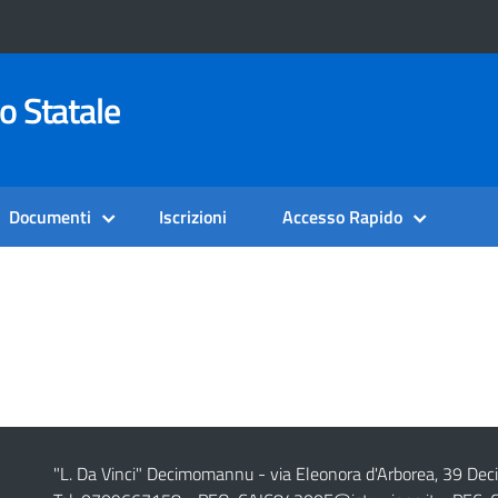
o Statale
Documenti
Iscrizioni
Accesso Rapido
"L. Da Vinci" Decimomannu - via Eleonora d'Arborea, 39 De